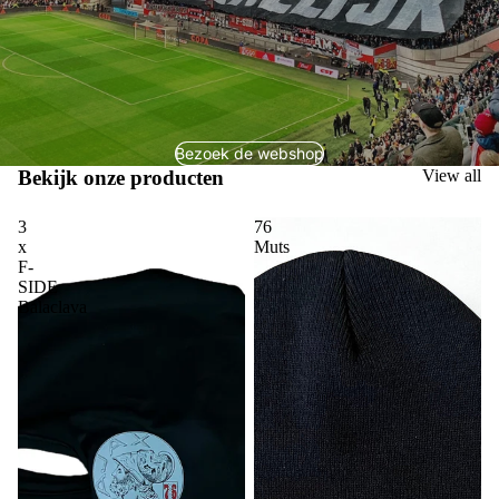
Bezoek de webshop
Bekijk onze producten
View all
3
76
x
Muts
F-
SIDE
Balaclava