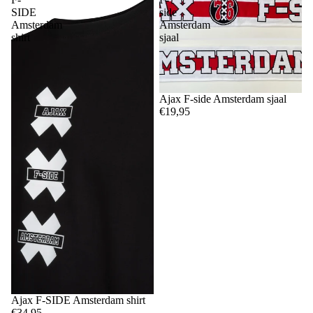
SIDE
side
Amsterdam
Amsterdam
shirt
sjaal
Ajax F-side Amsterdam sjaal
€19,95
Ajax F-SIDE Amsterdam shirt
€34,95