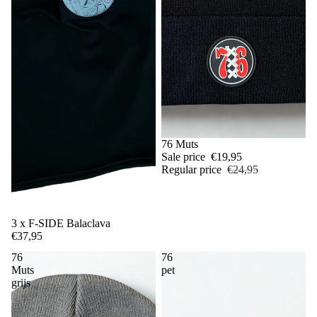
Sale
76 Muts
Sale price
€19,95
Regular price
€24,95
3 x F-SIDE Balaclava
€37,95
76
76
Muts
pet
grijs